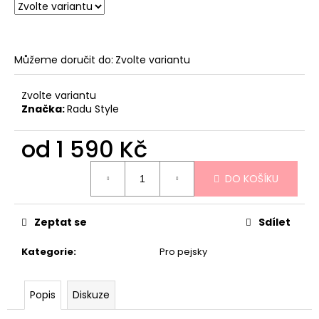
Můžeme doručit do:
Zvolte variantu
Zvolte variantu
Značka:
Radu Style
od
1 590 Kč
Měrná
DO KOŠÍKU
cena:
Zeptat se
Sdílet
Kategorie
:
Pro pejsky
Popis
Diskuze