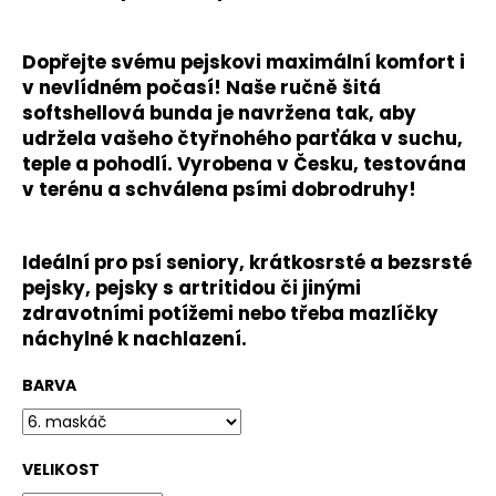
č
u
j
Dopřejte svému pejskovi maximální komfort i
e
v nevlídném počasí! Naše ručně šitá
m
softshellová bunda je navržena tak, aby
e
udržela vašeho čtyřnohého parťáka v suchu,
teple a pohodlí. Vyrobena v Česku, testována
v terénu a schválena psími dobrodruhy!
SOFTSHELLOVÁ
BUNDA
PRO
PSA
Ideální pro psí seniory, krátkosrsté a bezsrsté
1
pejsky, pejsky s artritidou či jinými
590
zdravotními potížemi nebo třeba mazlíčky
Kč
náchylné k nachlazení.
BARVA
VELIKOST