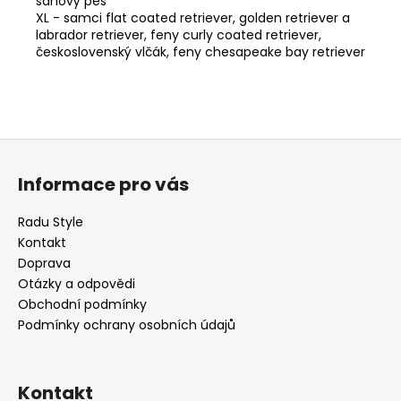
saňový pes
XL - samci flat coated retriever, golden retriever a
labrador retriever, feny curly coated retriever,
československý vlčák, feny chesapeake bay retriever
Z
á
Informace pro vás
p
a
Radu Style
t
Kontakt
í
Doprava
Otázky a odpovědi
Obchodní podmínky
Podmínky ochrany osobních údajů
Kontakt