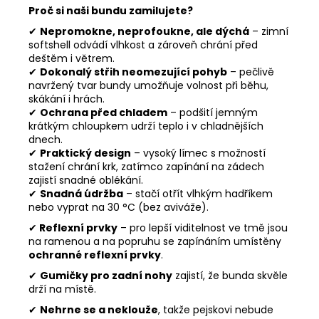
Proč si naši bundu zamilujete?
✔
Nepromokne, neprofoukne, ale dýchá
– zimní
softshell odvádí vlhkost a zároveň chrání před
deštěm i větrem.
✔
Dokonalý střih neomezující pohyb
– pečlivě
navržený tvar bundy umožňuje volnost při běhu,
skákání i hrách.
✔
Ochrana před chladem
– podšití jemným
krátkým chloupkem udrží teplo i v chladnějších
dnech.
✔
Praktický design
– vysoký límec s možností
stažení chrání krk, zatímco zapínání na zádech
zajistí snadné oblékání.
✔
Snadná údržba
– stačí otřít vlhkým hadříkem
nebo vyprat na 30 °C (bez aviváže).
✔
Reflexní prvky
– pro lepší viditelnost ve tmě jsou
na ramenou a na popruhu se zapínáním umístěny
ochranné reflexní prvky
.
✔
Gumičky pro zadní nohy
zajistí, že bunda skvěle
drží na místě.
✔
Nehrne se a neklouže
, takže pejskovi nebude