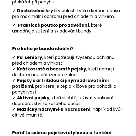
překážet při pohybu.
✔
Dostatečné krytí
v oblasti kyčlí a kořene ocasu
pro maximální ochranu před chladem a vlhkem.
✔
Praktické poutko pro zavěšení
, které
usnadňuje sušení a skladování bundy.
Pro koho je bunda ideální?
✔
Psí seniory
, kteří potřebují zvýšenou ochranu
před chladem a vlhkostí.
✔
Krátkosrsté a bezsrsté pejsky
, kteří nemají
dostatečnou přirozenou izolaci.
✔
Pejsky s artritidou
č
i jinými zdravotními
potížemi
, pro které je teplo klíčové pro pohodlí a
pohyblivost.
✔
Aktivní pejsky
, kteří si chtějí užívat venkovní
dobrodružství za každého počasí.
✔
Mazlí
č
ky náchylné k nachlazení
, například kvůli
citlivé imunitě.
Pořiďte svému pejskovi stylovou a funkční