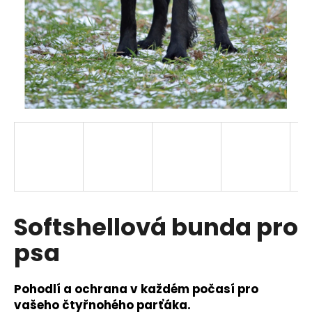
a
j
í
t
?
HLEDAT
Softshellová bunda pro
D
o
psa
p
o
r
Pohodlí a ochrana v každém počasí pro
u
vašeho čtyřnohého parťáka.