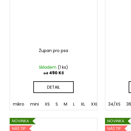
Župan pro psa
Skladem
(1 ks)
490 Kč
od
DETAIL
mikro
mini
XS
S
M
L
XL
XXL
34/XS
3
NOVINKA
NOVINKA
NÁŠ TIP
NÁŠ TIP