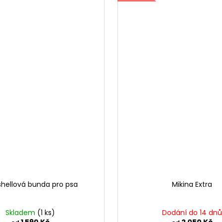
shellová bunda pro psa
Mikina Extra
Skladem
(1 ks)
Dodání do 14 dnů
1 590 Kč
2 050 Kč