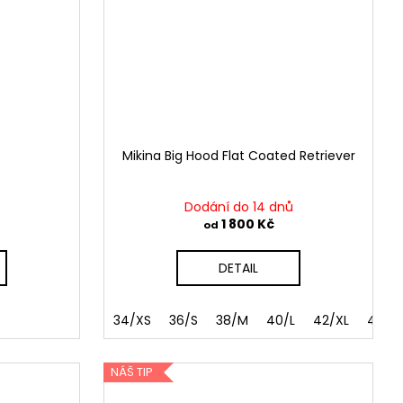
Mikina Big Hood Flat Coated Retriever
Dodání do 14 dnů
1 800 Kč
od
DETAIL
34/XS
36/S
38/M
40/L
42/XL
44/X
NÁŠ TIP