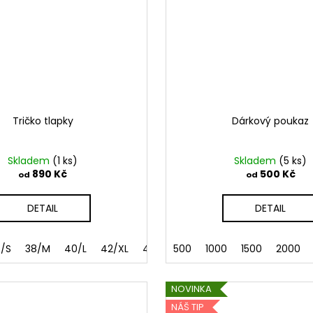
Tričko tlapky
Dárkový poukaz
Skladem
(1 ks)
Skladem
(5 ks)
890 Kč
500 Kč
od
od
DETAIL
DETAIL
6/S
38/M
40/L
42/XL
44/XXL
500
"na míru"
1000
1500
46/XXXL
2000
NOVINKA
NÁŠ TIP