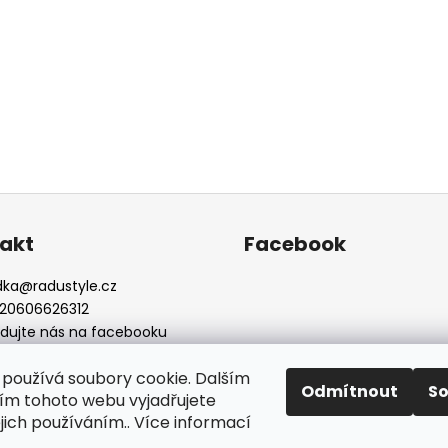
akt
Facebook
dka
@
radustyle.cz
20606626312
edujte nás na facebooku
dustylefashion
používá soubory cookie. Dalším
Odmítnout
S
m tohoto webu vyjadřujete
ejich používáním.. Více informací