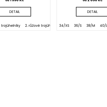
od
od
DETAIL
DETAIL
é trojúhelníky
2. růžové trojúhelníky
34/XS
3. tmavě modrá rybí kos
36/S
38/M
40/