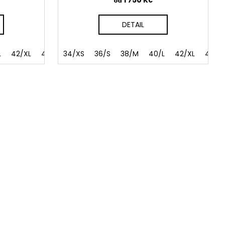
od
DETAIL
t
L
4. žíhaná zelená
42/XL
44/XXL
34/XS
"na míru"
5. červeno-černé květy
36/S
38/M
40/L
6. maskáč
42/XL
44/X
7.