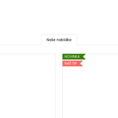
ONA&ON
490 Kč
3 500 Kč
Naše nabídka
NOVINKA
NÁŠ TIP