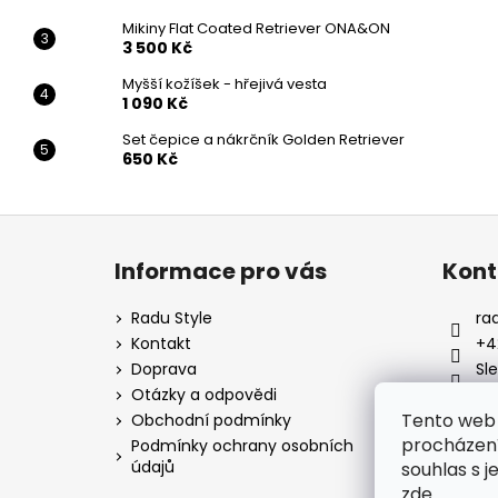
Mikiny Flat Coated Retriever ONA&ON
3 500 Kč
Myšší kožíšek - hřejivá vesta
1 090 Kč
Set čepice a nákrčník Golden Retriever
650 Kč
Z
á
Informace pro vás
Kont
p
a
Radu Style
ra
t
Kontakt
+4
í
Doprava
Sl
Otázky a odpovědi
ra
Tento web 
Obchodní podmínky
procházení
Podmínky ochrany osobních
údajů
souhlas s j
zde
.