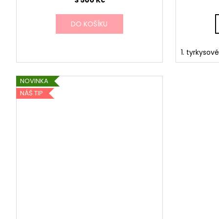
M
DO KOŠÍKU
A
1. tyrkysov
NOVINKA
NÁŠ TIP