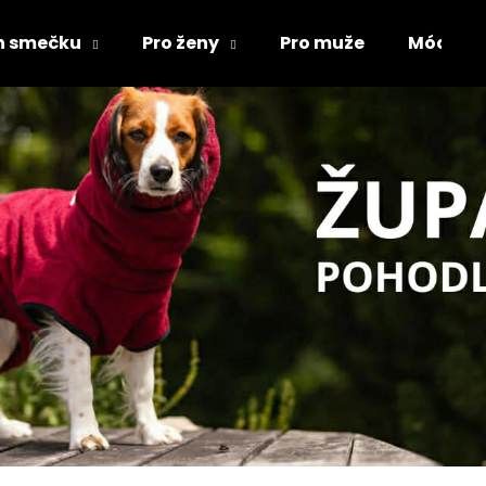
ch smečku
Pro ženy
Pro muže
Módní d
Co potřebujete najít?
HLEDAT
Doporučujeme
ŽUPAN PRO PSA
MIKINY FLAT CO