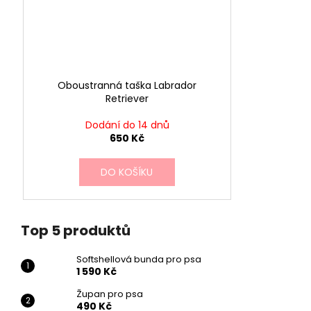
Oboustranná taška Labrador
Retriever
Dodání do 14 dnů
650 Kč
DO KOŠÍKU
Top 5 produktů
Softshellová bunda pro psa
1 590 Kč
Župan pro psa
490 Kč