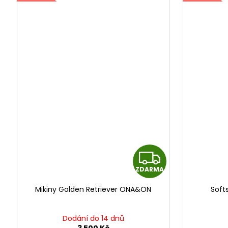
Z
ZDARMA
D
Mikiny Golden Retriever ONA&ON
Soft
A
R
Dodání do 14 dnů
3 500 Kč