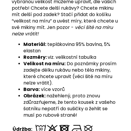
vybranou velikost můžeme upravit, dle vašich
potřeb! Chcete delší rukávy? Chcete mikinu
mít delší pod zadek? Stačí přidat do košíku
“velikost na míru” a uvést míry, které chcete u
své mikiny mít. Jen pozor -
věci šité na míru
nelze vrátit!
Materiál:
teplákovina 95% bavlna, 5%
elastan
Rozměry:
viz. velikostní tabulka
Velikost na míru:
Do poznámky prosím
zadejte délku rukávu nebo těla mikiny,
které chcete upravit (věci šité na míru
nelze vrátit).
Barva:
více vzorů
Obrázek:
nažehlený, proto znovu
zdůrazňujeme, že tento kousek z vašeho
šatníku nepatří do sušičky a žehlit se
musí po rubové straně!
Údržba: