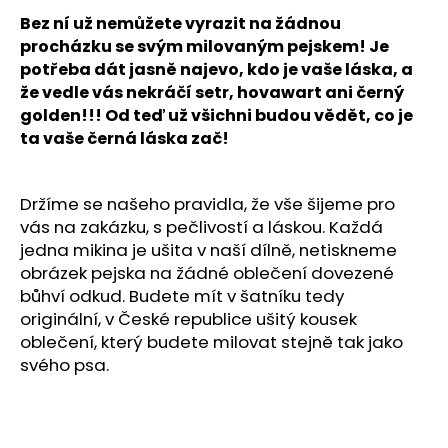
č
u
Bez ní už nemůžete vyrazit na žádnou
j
procházku se svým milovaným pejskem! Je
e
potřeba dát jasně najevo, kdo je vaše láska, a
m
že vedle vás nekráčí setr, hovawart ani černý
e
golden!!! Od teď už všichni budou vědět, co je
ta vaše černá láska zač!
MIKINY
FLAT
Držíme se našeho pravidla, že vše šijeme pro
COATED
RETRIEVER
vás na zakázku, s pečlivostí a láskou. Každá
ONA&ON
jedna mikina je ušita v naší dílně, netiskneme
3
obrázek pejska na žádné oblečení dovezené
500
bůhví odkud. Budete mít v šatníku tedy
Kč
originální, v České republice ušitý kousek
oblečení, který budete milovat stejně tak jako
svého psa.