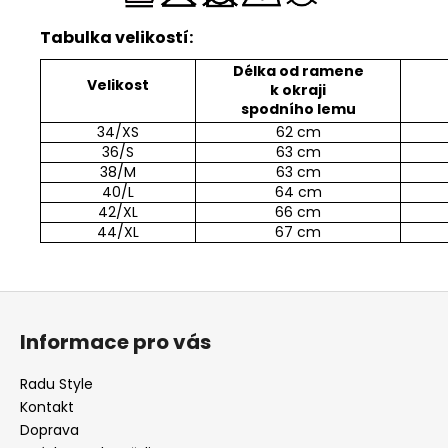
Tabulka velikostí:
Délka od ramene
Velikost
k okraji
spodního lemu
34/XS
62 cm
36/S
63 cm
38/M
63 cm
40/L
64 cm
42/XL
66 cm
44/XL
67 cm
Z
á
Informace pro vás
p
a
Radu Style
t
Kontakt
í
Doprava