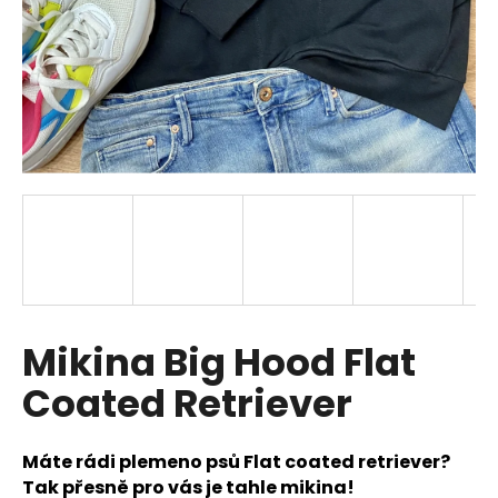
a
j
í
t
?
HLEDAT
Mikina Big Hood Flat
D
o
Coated Retriever
p
o
r
Máte rádi plemeno psů Flat coated retriever?
u
Tak přesně pro vás je tahle mikina!