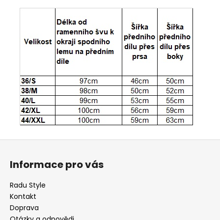
Z
á
Informace pro vás
p
a
Radu Style
t
Kontakt
í
Doprava
Otázky a odpovědi