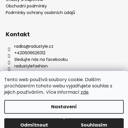
Obchodní podmínky
Podmínky ochrany osobních údajů
Kontakt
radka
@
radustyle.cz
+420606626312
Sledujte nás na facebooku
radustylefashion
Tento web používá soubory cookie. Dalším
Facebook
procházením tohoto webu vyjadřujete souhlas s
jejich používáním.. Více informací
zde
.
Nastavení
Vytvořil Shoptet
Odmítnout
Souhlasím
Copyright 2026
Radu Style
. Všechna práva vyhrazena.