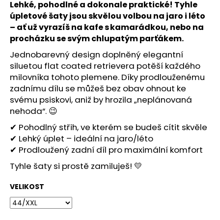
č
Lehké, pohodlné a dokonale praktické! Tyhle
u
úpletové šaty jsou skvělou volbou na jaro i léto
j
– ať už vyrazíš na kafe s kamarádkou, nebo na
e
procházku se svým chlupatým parťákem.
m
e
Jednobarevný design doplněný elegantní
siluetou flat coated retrievera potěší každého
milovníka tohoto plemene. Díky prodlouženému
SOFTSHELLOVÁ
zadnímu dílu se můžeš bez obav ohnout ke
BUNDA
svému psiskovi, aniž by hrozila „neplánovaná
PRO
PSA
nehoda“. 😉
1
✔ Pohodlný střih, ve kterém se budeš cítit skvěle
590
✔ Lehký úplet – ideální na jaro/léto
Kč
✔ Prodloužený zadní díl pro maximální komfort
Tyhle šaty si prostě zamiluješ! 💛
VELIKOST