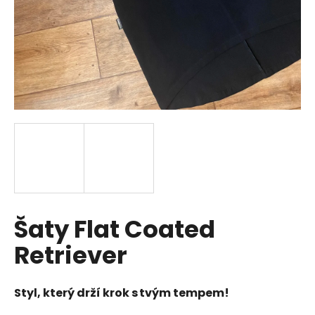
a
j
í
t
?
HLEDAT
Šaty Flat Coated
D
o
Retriever
p
o
r
Styl, který drží krok s tvým tempem!
u