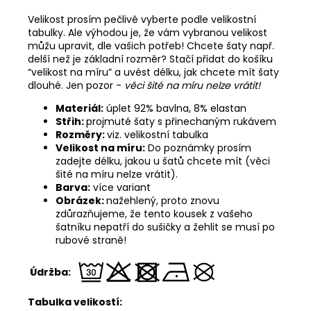
Velikost prosím pečlivě vyberte podle velikostní
tabulky. Ale výhodou je, že vám vybranou velikost
můžu upravit, dle vašich potřeb! Chcete šaty např.
delší než je základní rozměr? Stačí přidat do košíku
“velikost na míru” a uvést délku, jak chcete mít šaty
dlouhé. Jen pozor -
věci šité na míru nelze vrátit!
Materiál:
úplet 92% bavlna, 8% elastan
Střih:
projmuté šaty s přinechaným rukávem
Rozměry:
viz. velikostní tabulka
Velikost na míru:
Do poznámky prosím
zadejte délku, jakou u šatů chcete mít (věci
šité na míru nelze vrátit).
Barva:
více variant
Obrázek:
nažehlený, proto znovu
zdůrazňujeme, že tento kousek z vašeho
šatníku nepatří do sušičky a žehlit se musí po
rubové straně!
Údržba:
Tabulka velikostí: