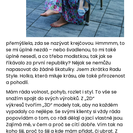
a
j
í
t
?
přemýšlela, zda se nazývat krejčovou. Hmmmm, to
se mi úplně nezdá – nebo švadlenou,
to mi také
úplně nesedí, a co třeba modistkou, tak jak se
říkávalo za první republiky? Nějak se
nemůžu
napasovat do žádné škatulky. Jsem zkrátka Radu
HLEDAT
Style. Holka, která miluje krásu, ale také
přirozenost
a pohodlí.
Mám ráda volnost, pohyb, rozlet i styl. To vše se
D
snažím spojit do svých výrobků. Z „2D“
o
výkresů
tvořím „3D“ modely tak, aby na každém
p
vypadaly co nejlépe. Se svými klienty si vždy ráda
o
popovídám
o tom, co rádi dělají a jací vlastně jsou.
r
Zajímá mě, v čem a proč se cítí dobře. Vím tak na
u
koho šiji,
proč to šiji a kde mám přidat, či ubrat. Z