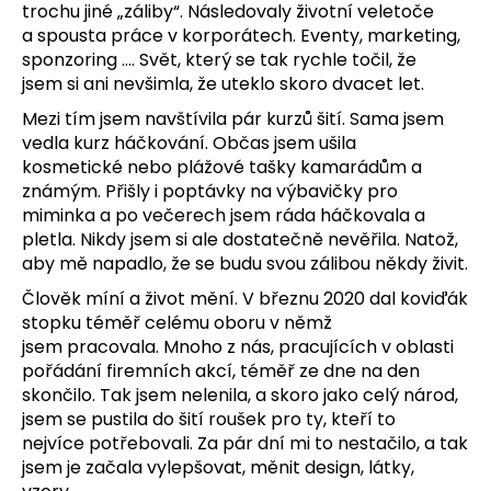
trochu jiné „záliby“. Následovaly životní veletoče
a
spousta práce v korporátech. Eventy, marketing,
sponzoring …. Svět, který se tak rychle točil, že
jsem
si ani nevšimla, že uteklo skoro dvacet let.
Mezi tím jsem navštívila pár kurzů šití. Sama jsem
vedla kurz háčkování. Občas jsem ušila
kosmetické
nebo plážové tašky kamarádům a
známým. Přišly i poptávky na výbavičky pro
miminka a po večerech
jsem ráda háčkovala a
pletla. Nikdy jsem si ale dostatečně nevěřila. Natož,
aby mě napadlo, že se
budu svou zálibou někdy živit.
Člověk míní a život mění. V březnu 2020 dal koviďák
stopku téměř celému oboru v němž
jsem
pracovala. Mnoho z nás, pracujících v oblasti
pořádání firemních akcí, téměř ze dne na den
skončilo.
Tak jsem nelenila, a skoro jako celý národ,
jsem se pustila do šití roušek pro ty, kteří to
nejvíce
potřebovali. Za pár dní mi to nestačilo, a tak
jsem je začala vylepšovat, měnit design, látky,