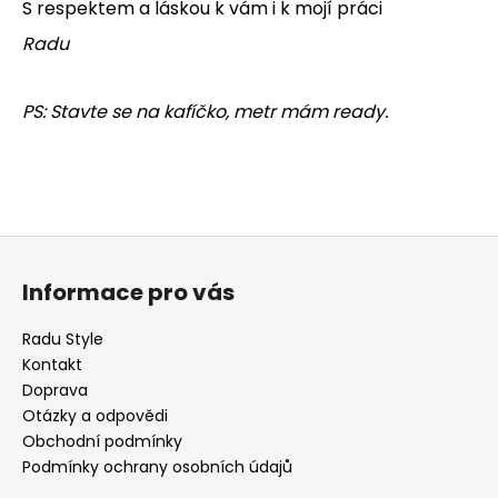
S respektem a láskou k vám i k mojí práci
Radu
PS: Stavte se na kafíčko, metr mám ready.
Z
á
Informace pro vás
p
a
Radu Style
t
Kontakt
í
Doprava
Otázky a odpovědi
Obchodní podmínky
Podmínky ochrany osobních údajů