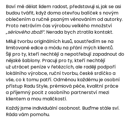
Baví mě dělat
lidem radost, představuji si, jak se asi
budou tvářit, když doma otevřou balíček s novým
oblečením a
ručně psaným věnováním od autorky.
Proto netrávím čas výrobou velkého množství
„sériového
zboží“.
Nerada bych ztratila kontakt.
Miluji tvorbu originálních kusů, soustředím se na
limitované edice a módu na přání mých klientů.
Šiji
pro ty, kteří nechtějí a nepotřebují zapadnout do
nějaké šablony. Pracuji pro ty, kteří nechtějí
už
utrácet peníze v řetězcích, ale raději podpoří
lokálního výrobce, ruční tvorbu, české srdíčko a
vše, co k
tomu patří. Odměnou každému je osobní
přístup Radu Style, prémiová péče, kvalitní práce
a
příjemný pocit z osobního partnerství mezi
klientem a mou maličkostí.
Každý jsme individuální osobnost. Buďme stále sví.
Ráda vám pomohu.