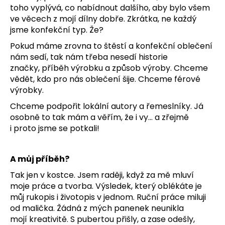
č
toho vyplývá, co nabídnout dalšího, aby bylo všem
u
ve věcech
z mojí dílny dobře. Zkrátka, ne každý
j
jsme konfekční typ. Že?
e
m
Pokud máme zrovna to štěstí a konfekční oblečení
e
nám sedí, tak nám třeba nesedí historie
značky,
příběh výrobku a způsob výroby. Chceme
vědět, kdo pro nás oblečení šije. Chceme férové
ŽUPAN
výrobky.
PRO
PSA
Chceme podpořit lokální autory a řemeslníky. Já
490
osobně to tak mám a věřím, že i vy… a zřejmě
Kč
i
proto jsme se potkali!
A můj příběh?
Tak jen v kostce. Jsem raději, když za mě mluví
moje práce a tvorba. Výsledek, který oblékáte je
můj
rukopis i životopis v jednom. Ruční práce miluji
od malička. Žádná z mých panenek neunikla
mojí
kreativitě. S pubertou přišly, a zase odešly,