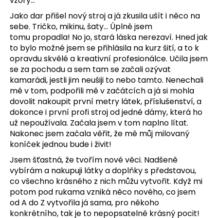
vzory…
Jako dar přišel nový stroj a já zkusila ušít i něco na
sebe. Tričko, mikinu, šaty… Úplně jsem
tomu
propadla! No jo, stará láska nerezaví.
Hned jak
to bylo možné jsem se přihlásila na kurz šití, a to k
opravdu skvělé a kreativní profesionálce.
Učila jsem
se za pochodu a sem tam se začali ozývat
kamarádi, jestli jim neušiji to nebo tamto.
Nenechali
mě v tom, podpořili mě v začátcích a já si mohla
dovolit nakoupit první metry látek,
příslušenství, a
dokonce i první profi stroj od jedné dámy, která ho
už nepoužívala. Začala jsem v tom
naplno lítat.
Nakonec jsem začala věřit, že mě můj milovaný
koníček jednou bude i živit!
Jsem šťastná, že tvořím nové věci. Nadšeně
vybírám a nakupuji látky a doplňky s představou,
co
všechno krásného z nich můžu vytvořit. Když mi
potom pod rukama vzniká něco nového, co jsem
od
A do Z vytvořila já sama, pro někoho
konkrétního, tak je to nepopsatelně krásný pocit!