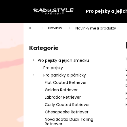
K
Přejít
na
o
Pro pejsky a jeji
obsah
Zpět
Zpět
š
do
do
í
Domů
Novinky
Novinky mezi produkty
k
obchodu
obchodu
P
o
Kategorie
Přeskočit
s
kategorie
t
Pro pejsky a jejich smečku
r
Pro pejsky
a
Pro paničky a páníčky
n
Flat Coated Retriever
n
Golden Retriever
í
Labrador Retriever
p
Curly Coated Retriever
a
Chesapeake Retriever
n
Nova Scotia Duck Tolling
SOFTSHELLOVÁ BUNDA PRO PSA
e
Retriever