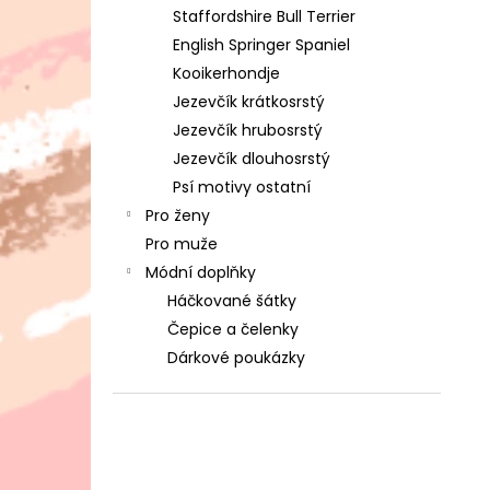
1 590 Kč
l
Staffordshire Bull Terrier
English Springer Spaniel
Kooikerhondje
Jezevčík krátkosrstý
Jezevčík hrubosrstý
Jezevčík dlouhosrstý
Psí motivy ostatní
Pro ženy
Pro muže
Módní doplňky
Háčkované šátky
Čepice a čelenky
Dárkové poukázky