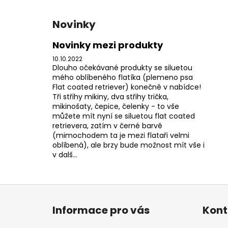
Novinky
Novinky mezi produkty
10.10.2022
Dlouho očekávané produkty se siluetou
mého oblíbeného flatíka (plemeno psa
Flat coated retriever) konečně v nabídce!
Tři střihy mikiny, dva střihy trička,
mikinošaty, čepice, čelenky - to vše
můžete mít nyní se siluetou flat coated
retrievera, zatím v černé barvě
(mimochodem ta je mezi flataři velmi
oblíbená), ale brzy bude možnost mít vše i
v dalš...
Z
á
Informace pro vás
Kont
p