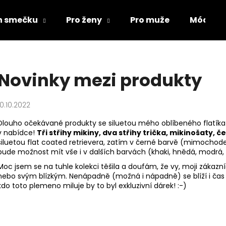
ch smečku
Pro ženy
Pro muže
Módní d
Co potřebujete najít?
Novinky mezi produkty
HLEDAT
10.10.2022
Dlouho očekávané produkty se siluetou mého oblíbeného flatí
v nabídce!
Tři střihy
mikiny, dva střihy trička, mikinošaty, č
Doporučujeme
siluetou flat coated retrievera, zatím v černé barvě (mimochodem
bude možnost mít vše i v dalších barvách (khaki, hnědá, modrá, 
Moc jsem se na tuhle kolekci těšila a doufám, že vy, moji zákazn
nebo svým blízkým. Nenápadně (možná i nápadně) se blíží i čas v
kdo toto plemeno miluje by to byl exkluzivní dárek! :-)
ŽUPAN PRO PSA
MIKINY FLAT CO