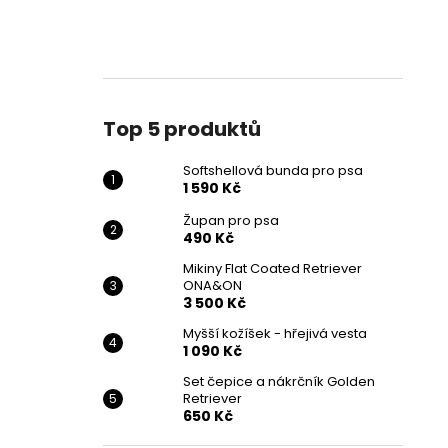
Top 5 produktů
Softshellová bunda pro psa
1 590 Kč
Župan pro psa
490 Kč
Mikiny Flat Coated Retriever
ONA&ON
3 500 Kč
Myšší kožíšek - hřejivá vesta
1 090 Kč
Set čepice a nákrčník Golden
Retriever
650 Kč