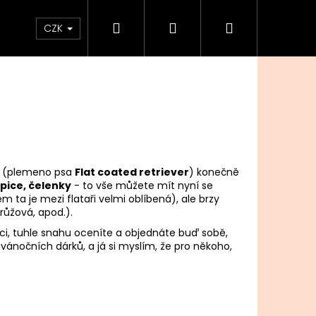
Hledat
Přihlášení
Nákupní
oplňky
Novinky
Můj blog
Radu Style
CZK
košík
ka (plemeno psa
Flat coated retriever
) konečně
epice, čelenky
- to vše můžete mít nyní se
 ta je mezi flataři velmi oblíbená), ale brzy
růžová, apod.).
íci, tuhle snahu oceníte a objednáte buď sobě,
ánočních dárků, a já si myslím, že pro někoho,
ATED RETRIEVER