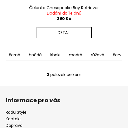
Čelenka Chesapeake Bay Retriever
Dodání do 14 dnů
290 Kč
DETAIL
černá
hnědá
khaki
modrá
růžová
červen
2
položek celkem
O
v
Z
l
á
á
Informace pro vás
d
p
a
a
Radu Style
c
t
Kontakt
í
í
Doprava
p