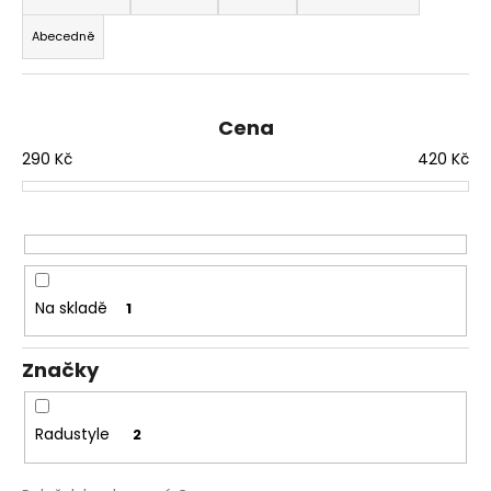
z
a
Abecedně
e
j
n
í
í
t
Cena
p
?
290
Kč
420
Kč
r
o
d
u
HLEDAT
k
t
Na skladě
1
ů
D
Značky
o
p
o
Radustyle
2
r
u