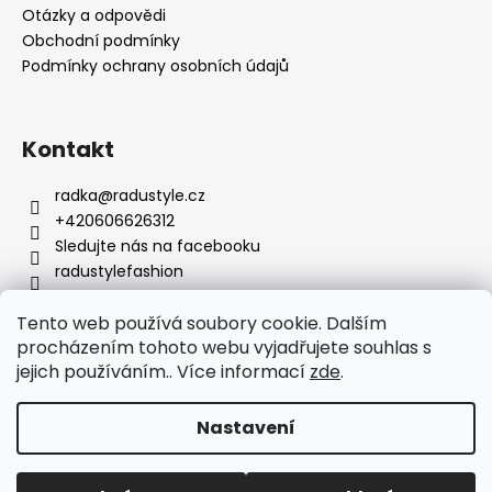
Otázky a odpovědi
r
Obchodní podmínky
v
Podmínky ochrany osobních údajů
k
y
v
ý
Kontakt
p
i
radka
@
radustyle.cz
s
+420606626312
u
Sledujte nás na facebooku
radustylefashion
Tento web používá soubory cookie. Dalším
Facebook
procházením tohoto webu vyjadřujete souhlas s
jejich používáním.. Více informací
zde
.
Nastavení
Vytvořil Shoptet