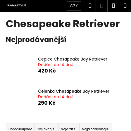
K
Přejít
Hledat
Náku
M
Přihlášen
CZK
na
o
obsah
Zpět
Zpět
košík
š
Chesapeake Retriever
í
C
k
Nejprodávanější
o
p
o
Čepice Chesapeake Bay Retriever
t
Dodání do 14 dnů
ř
420 Kč
e
b
u
Čelenka Chesapeake Bay Retriever
Dodání do 14 dnů
j
290 Kč
e
t
Ř
e
a
n
Doporučujeme
Nejlevnější
Nejdražší
Nejprodávanější