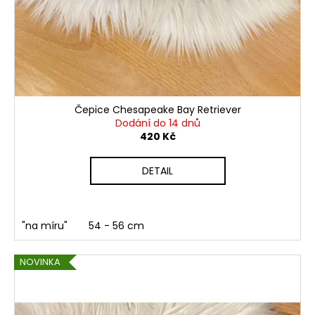
Čepice Chesapeake Bay Retriever
Dodání do 14 dnů
420 Kč
DETAIL
"na míru"
54 - 56 cm
NOVINKA