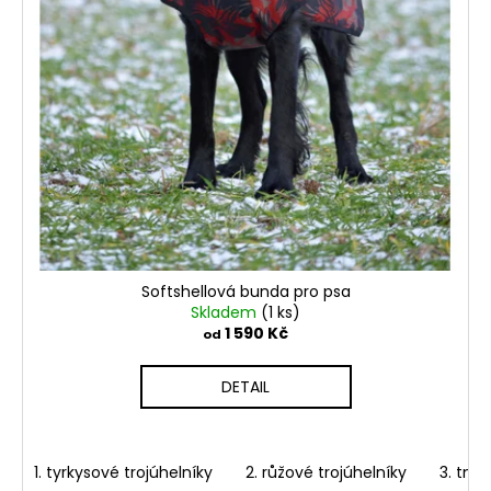
t
ů
Softshellová bunda pro psa
Skladem
(1 ks)
1 590 Kč
od
DETAIL
1. tyrkysové trojúhelníky
2. růžové trojúhelníky
3. tma