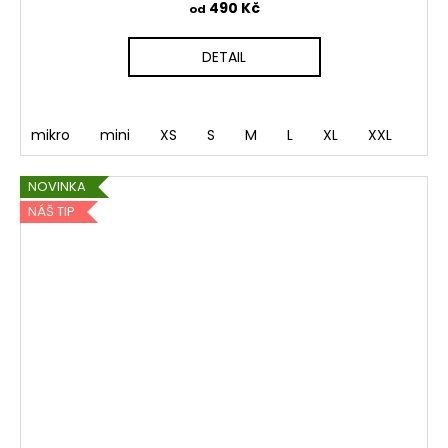
490 Kč
od
DETAIL
mikro
mini
XS
S
M
L
XL
XXL
NOVINKA
NÁŠ TIP