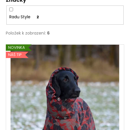
č
u
j
Radu Style
2
e
m
e
Položek k zobrazení:
6
V
NOVINKA
MIKINY
ý
FLAT
NÁŠ TIP
COATED
p
RETRIEVER
i
ONA&ON
s
3
500
p
Kč
r
o
d
u
k