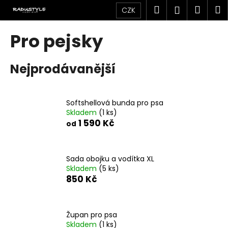
K
Přejít
Hledat
Náku
M
Přihlášen
CZK
na
o
obsah
Zpět
Zpět
košík
š
Pro pejsky
í
C
k
Nejprodávanější
o
p
o
Softshellová bunda pro psa
t
Skladem
(1 ks)
ř
1 590 Kč
od
e
b
u
Sada obojku a vodítka XL
Skladem
(5 ks)
j
850 Kč
e
t
e
Župan pro psa
n
Skladem
(1 ks)