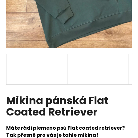
a
j
í
t
?
HLEDAT
Mikina pánská Flat
D
o
Coated Retriever
p
o
r
Máte rádi plemeno psů Flat coated retriever?
u
Tak přesně pro vás je tahle mikina!