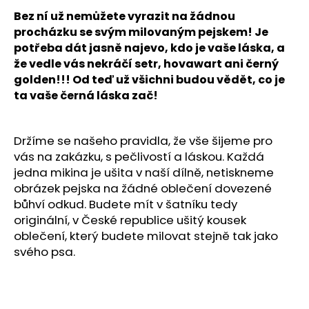
č
u
Bez ní už nemůžete vyrazit na žádnou
j
procházku se svým milovaným pejskem! Je
e
potřeba dát jasně najevo, kdo je vaše láska, a
m
že vedle vás nekráčí setr, hovawart ani černý
e
golden!!! Od teď už všichni budou vědět, co je
ta vaše černá láska zač!
SOFTSHELLOVÁ
BUNDA
Držíme se našeho pravidla, že vše šijeme pro
PRO
PSA
vás na zakázku, s pečlivostí a láskou. Každá
1
jedna mikina je ušita v naší dílně, netiskneme
590
obrázek pejska na žádné oblečení dovezené
Kč
bůhví odkud. Budete mít v šatníku tedy
originální, v České republice ušitý kousek
oblečení, který budete milovat stejně tak jako
svého psa.