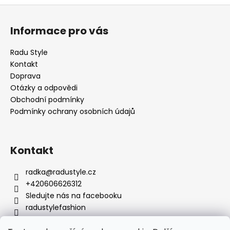
Z
á
Informace pro vás
p
a
Radu Style
t
Kontakt
í
Doprava
Otázky a odpovědi
Obchodní podmínky
Podmínky ochrany osobních údajů
Kontakt
radka
@
radustyle.cz
+420606626312
Sledujte nás na facebooku
radustylefashion