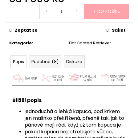
Měrná
DO KOŠÍKU
cena:
Zeptat se
Sdílet
Kategorie
:
Flat Coated Retriever
Popis
Podobné (8)
Diskuze
Bližší popis
jednoduchá a lehká kapuca, pod krkem
jen malinko překřížená, přesně tak, jak to
pánové mají rádi, když už tam kapuca je
pokud kapucu nepotřebujete vůbec,