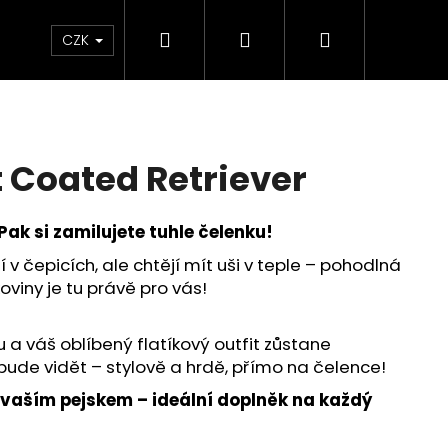
Hledat
Přihlášení
Nákupní
oplňky
Novinky
Můj blog
Radu Style
CZK
košík
t Coated Retriever
Pak si zamilujete tuhle čelenku!
í v čepicích, ale chtějí mít uši v teple – pohodlná
oviny je tu právě pro vás!
a váš oblíbený flatíkový outfit zůstane
bude vidět – stylově a hrdě, přímo na čelence!
 vaším pejskem – ideální doplněk na každý
ATED RETRIEVER