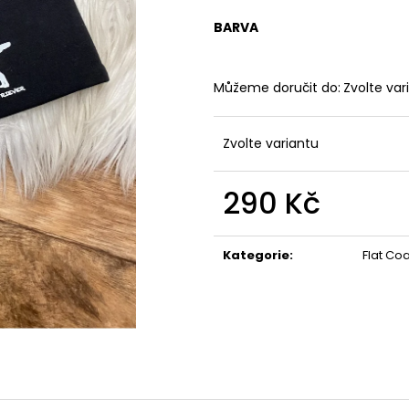
ONA&ON
490 Kč
3 500 Kč
BARVA
Můžeme doručit do:
Zvolte var
Zvolte variantu
290 Kč
Měrná
cena:
Kategorie
:
Flat Co