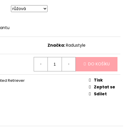
iantu
Značka:
Radustyle
DO KOŠÍKU
Tisk
ated Retriever
Zeptat se
Sdílet