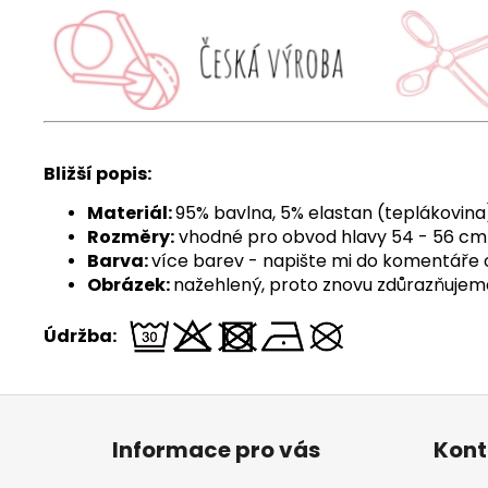
Bližší popis:
Materiál:
95% bavlna, 5% elastan (teplákovina
Rozměry:
vhodné pro obvod hlavy 54 - 56 cm
Barva:
více barev - napište mi do komentáře 
Obrázek:
nažehlený, proto znovu zdůrazňujeme,
Údržba:
Z
á
Informace pro vás
Kont
p