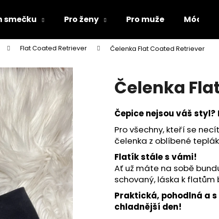
ch smečku
Pro ženy
Pro muže
Módní d
Flat Coated Retriever
Čelenka Flat Coated Retriever
Co potřebujete najít?
Čelenka Fla
HLEDAT
Čepice nejsou váš styl? 
Pro všechny, kteří se necít
Doporučujeme
čelenka z oblíbené teplák
Flatík stále s vámi!
Ať už máte na sobě bundu 
schovaný, láska k flatům 
Praktická, pohodlná a s
chladnější den!
ŽUPAN PRO PSA
MIKINY FLAT CO