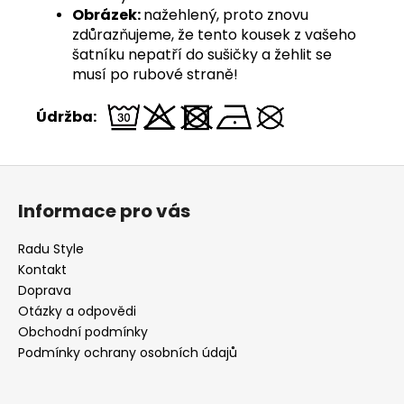
Obrázek:
nažehlený, proto znovu
zdůrazňujeme, že tento kousek z vašeho
šatníku nepatří do sušičky a žehlit se
musí po rubové straně!
Údržba:
Z
á
Informace pro vás
p
a
Radu Style
t
Kontakt
í
Doprava
Otázky a odpovědi
Obchodní podmínky
Podmínky ochrany osobních údajů