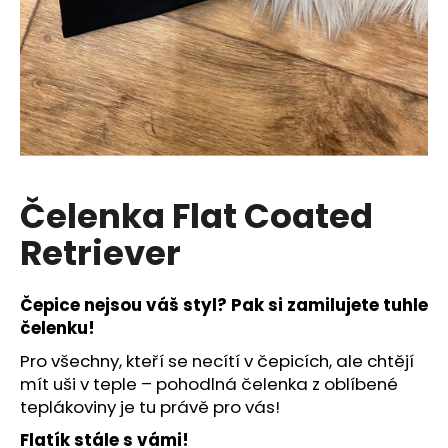
a
j
í
t
?
Čelenka Flat Coated
HLEDAT
Retriever
Čepice nejsou váš styl? Pak si zamilujete tuhle
D
čelenku!
o
p
Pro všechny, kteří se necítí v čepicích, ale chtějí
o
mít uši v teple – pohodlná čelenka z oblíbené
r
teplákoviny je tu právě pro vás!
u
Flatík stále s vámi!