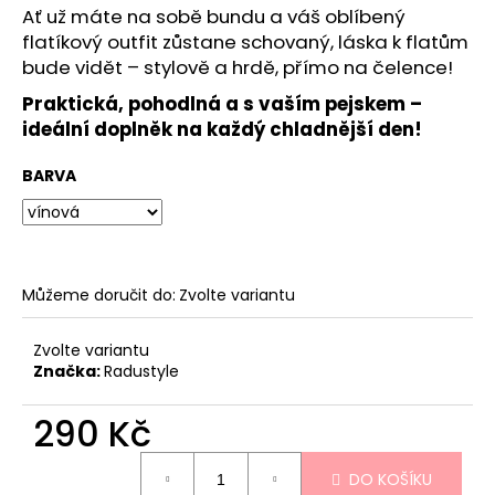
č
Ať už máte na sobě bundu a váš oblíbený
u
flatíkový outfit zůstane schovaný, láska k flatům
j
bude vidět – stylově a hrdě, přímo na čelence!
e
m
Praktická, pohodlná a s vaším pejskem –
e
ideální doplněk na každý chladnější den!
BARVA
SET
ČEPICE
A
NÁKRČNÍK
GOLDEN
RETRIEVER
Můžeme doručit do:
Zvolte variantu
650
Kč
Zvolte variantu
Značka:
Radustyle
290 Kč
Měrná
DO KOŠÍKU
cena: