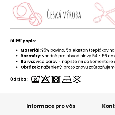
Bližší popis:
Materiál:
95% bavlna, 5% elastan (teplákovina
Rozměry:
vhodné pro obvod hlavy 54 - 56 cm
Barva:
více barev - napište mi do komentáře 
Obrázek:
nažehlený, proto znovu zdůrazňujeme,
Údržba:
Z
á
Informace pro vás
Kont
p