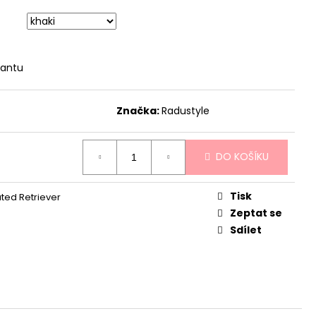
iantu
Značka:
Radustyle
DO KOŠÍKU
Tisk
ated Retriever
Zeptat se
Sdílet