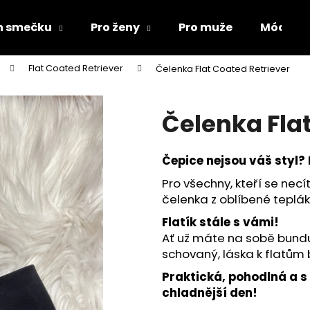
ch smečku
Pro ženy
Pro muže
Módní d
Flat Coated Retriever
Čelenka Flat Coated Retriever
Co potřebujete najít?
Čelenka Fla
HLEDAT
Čepice nejsou váš styl? 
Pro všechny, kteří se necít
Doporučujeme
čelenka z oblíbené teplák
Flatík stále s vámi!
Ať už máte na sobě bundu 
schovaný, láska k flatům 
Praktická, pohodlná a s
chladnější den!
ŽUPAN PRO PSA
MIKINY FLAT CO