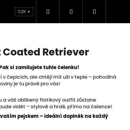
Hledat
Přihlášení
Nákupní
oplňky
Novinky
Můj blog
Radu Style
CZK
košík
t Coated Retriever
Pak si zamilujete tuhle čelenku!
í v čepicích, ale chtějí mít uši v teple – pohodlná
oviny je tu právě pro vás!
a váš oblíbený flatíkový outfit zůstane
bude vidět – stylově a hrdě, přímo na čelence!
 vaším pejskem – ideální doplněk na každý
ATED RETRIEVER