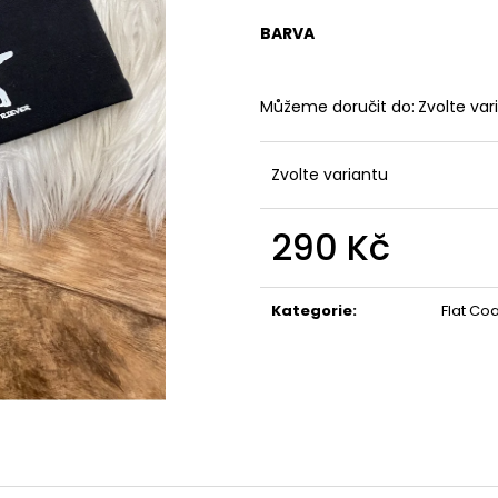
ONA&ON
490 Kč
3 500 Kč
BARVA
Můžeme doručit do:
Zvolte var
Zvolte variantu
290 Kč
Měrná
cena:
Kategorie
:
Flat Co