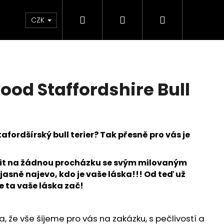
Hledat
Přihlášení
Nákupní
oplňky
Novinky
Můj blog
Radu Style
CZK
košík
ood Staffordshire Bull
fordšírský bull terier? Tak přesně pro vás je
zit na žádnou procházku se svým milovaným
jasně najevo, kdo je vaše láska!!! Od teď už
e ta vaše láska zač!
ATED RETRIEVER
, že vše šijeme pro vás na zakázku, s pečlivostí a