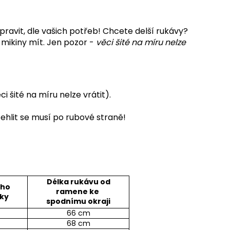
pravit, dle vašich potřeb! Chcete delší rukávy?
 mikiny mít. Jen pozor -
věci šité na míru nelze
 šité na míru nelze vrátit).
ehlit se musí po rubové straně!
Délka rukávu od
ího
ramene ke
oky
spodnímu okraji
66 cm
68 cm