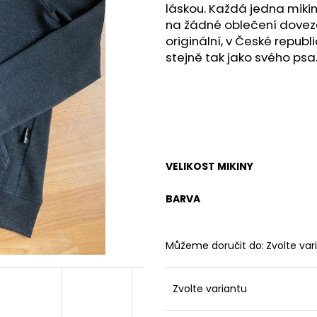
ONA&ON
láskou. Každá jedna mikin
490 Kč
3 500 Kč
na žádné oblečení doveze
originální, v České republ
stejně tak jako svého psa
VELIKOST MIKINY
BARVA
Můžeme doručit do:
Zvolte var
Zvolte variantu