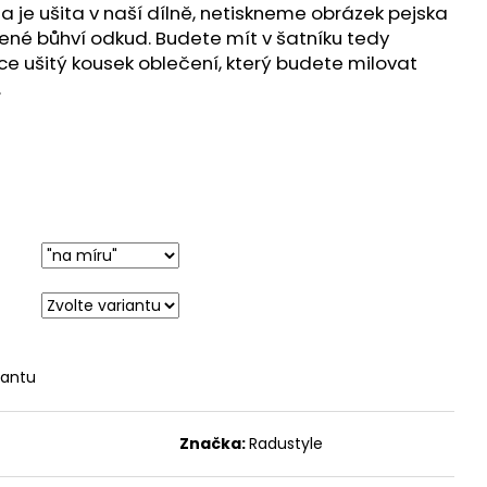
a je ušita v naší dílně, netiskneme obrázek pejska
né bůhví odkud. Budete mít v šatníku tedy
ice ušitý kousek oblečení, který budete milovat
.
iantu
Značka:
Radustyle