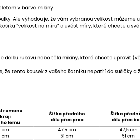
pletem v barvě mikiny
bulky. Ale výhodou je, že vám vybranou velikost můžeme u
ošíku “velikost na míru” a uvést míry, které chcete u své
élku rukávu nebo těla mikiny, které chcete upravit (věci
 že tento kousek z vašeho šatníku nepatří do sušičky a ž
od ramene
Šířka předního
Šířka předn
kraji
dílu přes prsa
dílu přes b
ího lemu
2 cm
47,5 cm
47,5 cm
3 cm
51 cm
51 cm