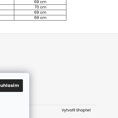
69 cm
70 cm
69 cm
69 cm
ouhlasím
Vytvořil Shoptet