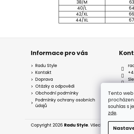
38/M
6
40/L
6
42/XL
6
44/XL
6
Z
á
Informace pro vás
Kont
p
a
Radu Style
ra
t
Kontakt
+4
í
Doprava
Sl
Otázky a odpovědi
ra
Tento web 
Obchodní podmínky
procházení
Podmínky ochrany osobních
údajů
souhlas s j
zde
.
Copyright 2026
Radu Style
. Všechna práva vyhr
Nastave