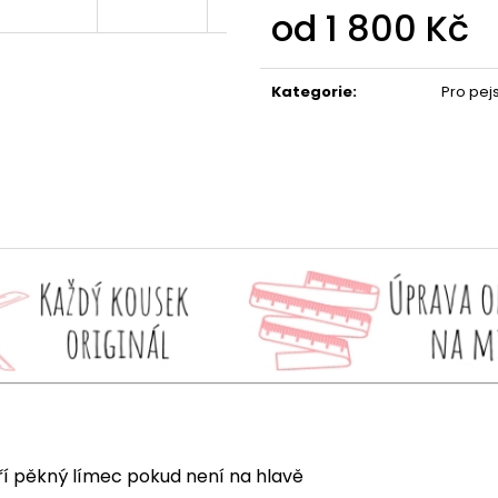
od
1 800 Kč
Měrná
cena:
Kategorie
:
Pro pej
ří pěkný límec pokud není na hlavě