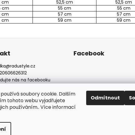
3 cm
52,5 cm
52,5 cm
4 cm
55 cm
55 cm
6 cm
57 cm
57 cm
7 cm
59 cm
59 cm
akt
Facebook
dka
@
radustyle.cz
20606626312
edujte nás na facebooku
dustylefashion
používá soubory cookie. Dalším
Odmítnout
S
m tohoto webu vyjadřujete
ejich používáním.. Více informací
azena.
ní