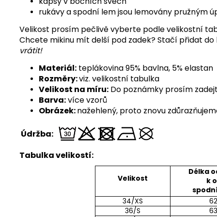
kapsy v bočních švech
rukávy a spodní lem jsou lemovány pružným ú
Velikost prosím pečlivě vyberte podle velikostní ta
Chcete mikinu mít delší pod zadek? Stačí přidat do k
vrátit!
Materiál:
teplákovina 95% bavlna, 5% elastan
Rozměry:
viz. velikostní tabulka
Velikost na míru:
Do poznámky prosím zadejte d
Barva:
více vzorů
Obrázek:
nažehlený, proto znovu zdůrazňujeme,
Údržba:
Tabulka velikostí:
Délka 
Velikost
k o
spodn
34/XS
6
36/S
6