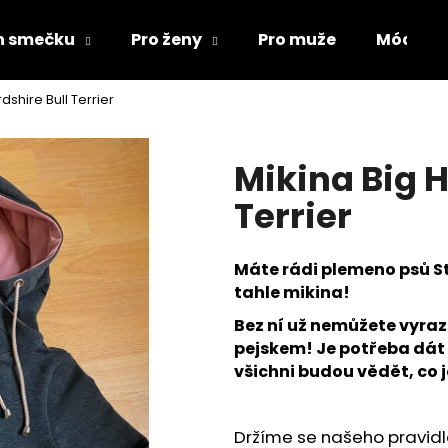
ch smečku
Pro ženy
Pro muže
Módní d
dshire Bull Terrier
Co potřebujete najít?
Mikina Big H
HLEDAT
Terrier
Máte rádi plemeno psů Sta
Doporučujeme
tahle mikina!
Bez ní už nemůžete vyra
pejskem! Je potřeba dát 
všichni budou vědět, co j
ŽUPAN PRO PSA
MIKINY FLAT CO
Držíme se našeho pravidla