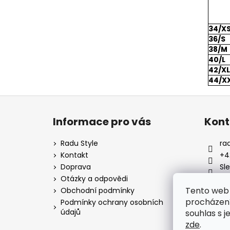
34/X
36/S
38/M
40/L
42/XL
44/X
Z
á
Informace pro vás
Kont
p
a
Radu Style
ra
t
Kontakt
+4
í
Doprava
Sl
Otázky a odpovědi
ra
Tento web 
Obchodní podmínky
procházení
Podmínky ochrany osobních
údajů
souhlas s j
zde
.