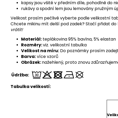
kapsy jsou všité v předním díle, pohodlně do n
rukávy a spodní lem jsou lemovány pružným ú
Velikost prosím pečlivě vyberte podle velikostní ta
Chcete mikinu mít delší pod zadek? Stačí přidat do k
vrátit!
Materiál:
teplákovina 95% bavlna, 5% elastan
Rozměry:
viz. velikostní tabulka
Velikost na míru:
Do poznámky prosím zadejte d
Barva:
více vzorů
Obrázek:
nažehlený, proto znovu zdůrazňujeme,
Údržba:
Tabulka velikostí:
Velik