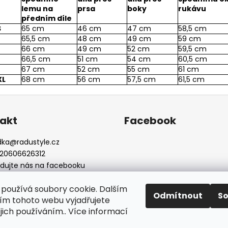
lemu na
prsa
boky
rukávu
předním díle
S
65 cm
46 cm
47 cm
58,5 cm
65,5 cm
48 cm
49 cm
59 cm
66 cm
49 cm
52 cm
59,5 cm
66,5 cm
51 cm
54 cm
60,5 cm
67 cm
52 cm
55 cm
61 cm
XL
68 cm
56 cm
57,5 cm
61,5 cm
akt
Facebook
dka
@
radustyle.cz
20606626312
edujte nás na facebooku
dustylefashion
používá soubory cookie. Dalším
Odmítnout
S
m tohoto webu vyjadřujete
ejich používáním.. Více informací