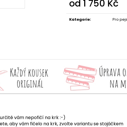
od
1 750 Kč
Měrná
cena:
Kategorie
:
Pro pej
rčitě vám nepofičí na krk :-)
te, aby vám fičelo na krk, zvolte variantu se stojáčkem