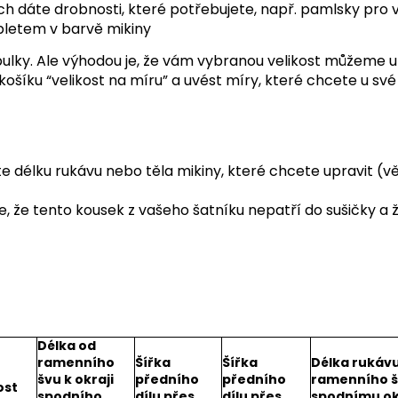
ich dáte drobnosti, které potřebujete, např. pamlsky pro
pletem v barvě mikiny
bulky. Ale výhodou je, že vám vybranou velikost můžeme u
ošíku “velikost na míru” a uvést míry, které chcete u své
élku rukávu nebo těla mikiny, které chcete upravit (věci
 že tento kousek z vašeho šatníku nepatří do sušičky a ž
Délka od
ramenního
Šířka
Šířka
Délka rukáv
švu k okraji
předního
předního
ramenního š
ost
spodního
dílu přes
dílu přes
spodnímu ok