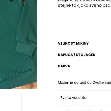
ONA&ON
490 Kč
stejně tak jako svého psa
3 500 Kč
VELIKOST MIKINY
KAPUCA / STOJÁČEK
BARVA
Můžeme doručit do:
Zvolte var
Zvolte variantu