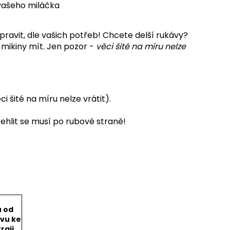
 vašeho miláčka
pravit, dle vašich potřeb! Chcete delší rukávy?
 mikiny mít. Jen pozor -
věci šité na míru nelze
 šité na míru nelze vrátit).
ehlit se musí po rubové straně!
u od
vu ke
raji