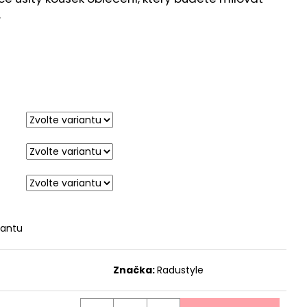
.
iantu
Značka:
Radustyle