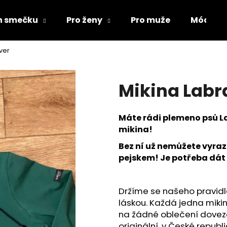
ch smečku
Pro ženy
Pro muže
Módní d
ver
Co potřebujete najít?
Mikina Labr
HLEDAT
Máte rádi plemeno psů La
mikina!
Doporučujeme
Bez ní už nemůžete vyra
pejskem! Je potřeba dát 
Držíme se našeho pravidla
láskou. Každá jedna mikin
na žádné oblečení doveze
ŽUPAN PRO PSA
MIKINY FLAT CO
originální, v České republ