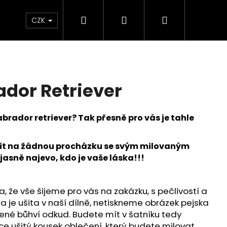
Hledat
Přihlášení
Nákupní
oplňky
Novinky
Můj blog
Radu Style
CZK
košík
ador Retriever
brador retriever? Tak přesně pro vás je tahle
zit na žádnou procházku se svým milovaným
jasně najevo, kdo je vaše láska!!!
, že vše šijeme pro vás na zakázku, s pečlivostí a
a je ušita v naší dílně, netiskneme obrázek pejska
né bůhví odkud. Budete mít v šatníku tedy
ATED RETRIEVER
ice ušitý kousek oblečení, který budete milovat