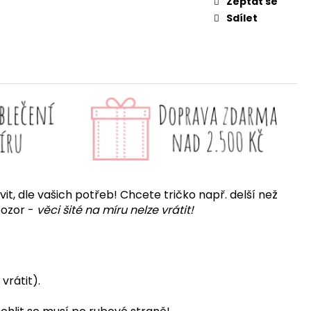
Zeptat se
Sdílet
it, dle vašich potřeb! Chcete tričko např. delší než
pozor -
věci šité na míru nelze vrátit!
vrátit).