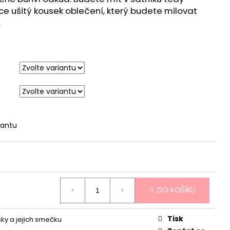
ice ušitý kousek oblečení, který budete milovat
.
iantu
DO KOŠÍKU
Tisk
sky a jejich smečku