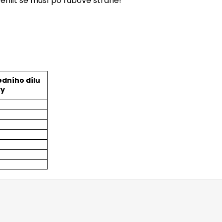
ehlit se musí po rubové straně!
edního dílu
ky