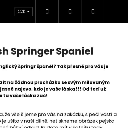
Hledat
Přihlášení
Nákupní
oplňky
Novinky
Můj blog
Radu Style
CZK
košík
sh Springer Spaniel
glický špringr španěl? Tak přesně pro vás je
azit na žádnou procházku se svým milovaným
jasně najevo, kdo je vaše láska!!! Od teď už
e ta vaše láska zač!
, že vše šijeme pro vás na zakázku, s pečlivostí a
 je ušito v naší dílně, netiskneme obrázek pejska
ATED RETRIEVER
né bůhví odkud. Budete mít v šatníku tedy