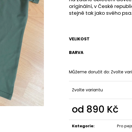
ONA&ON
490 Kč
originální, v České republ
3 500 Kč
stejně tak jako svého psa
VELIKOST
BARVA
Můžeme doručit do:
Zvolte var
Zvolte variantu
od
890 Kč
Měrná
cena:
Kategorie
:
Pro pej