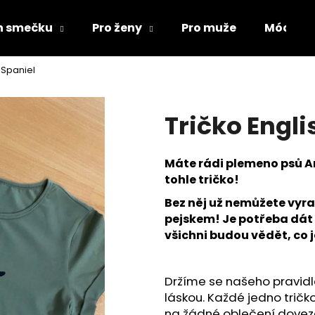
ch smečku
Pro ženy
Pro muže
Módní d
 Spaniel
Co potřebujete najít?
Tričko Engli
HLEDAT
Máte rádi plemeno psů An
tohle tričko!
Doporučujeme
Bez něj už nemůžete vyr
pejskem! Je potřeba dát 
všichni budou vědět, co j
Držíme se našeho pravidla
láskou. Každé jedno tričko
ŽUPAN PRO PSA
MIKINY FLAT CO
na žádné oblečení doveze