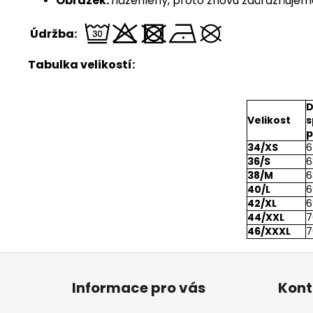
Obrázek:
nažehlený, proto znovu zdůrazňujeme,
Údržba:
Tabulka velikostí:
D
Velikost
s
p
34/XS
6
36/S
6
38/M
6
40/L
6
42/XL
6
44/XXL
7
46/XXXL
7
Z
á
Informace pro vás
Kont
p