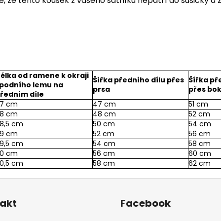
 že tento kousek z vašeho šatníku nepatří do sušičky a ž
élka od ramene k okraji
Šířka předního dílu přes
Šířka př
podního lemu na
prsa
přes bo
ředním díle
7 cm
47 cm
51 cm
8 cm
48 cm
52 cm
8,5 cm
50 cm
54 cm
9 cm
52 cm
56 cm
9,5 cm
54 cm
58 cm
0 cm
56 cm
60 cm
0,5 cm
58 cm
62 cm
akt
Facebook