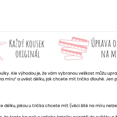
ulky. Ale výhodou je, že vám vybranou velikost můžu uprav
 na míru” a uvést délku, jak chcete mít tričko dlouhé. Jen 
élku, jakou u trička chcete mít (věci šité na míru nelze 